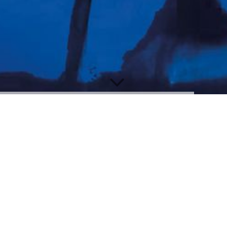
18.04.2017
Instrumente für das Menschensinfonieorchester | Köln. Beste!
Wo fehlt’s denn am meisten? Alessandro Palmitessa, Dirigent und
Initiator des Menschensinfonieorchesters Köln, muss nicht lange
überlegen: „Eigentlich können wir alle Arten von Instrumenten
brauchen. Aber Percussion- und Schlagzeug ganz besonders. Und eine
neue Soundanlage.“..."Wer weiß? Vielleicht ist ja ein Talent dabei, das
demnächst einsteigt? Ein Bassist zum Beispiel – der elementare Job